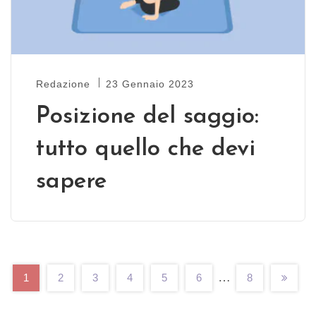
Redazione
23 Gennaio 2023
Posizione del saggio:
tutto quello che devi
sapere
…
1
2
3
4
5
6
8